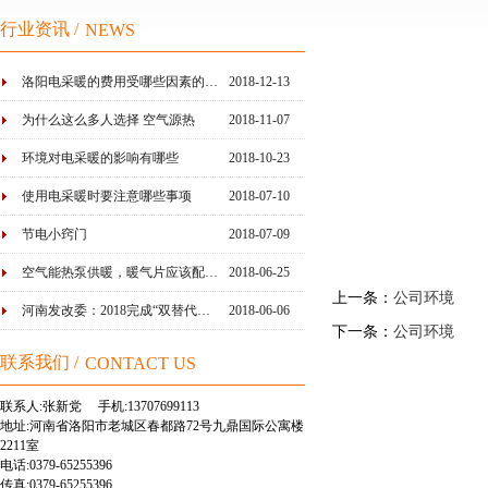
行业资讯 /
NEWS
洛阳电采暖的费用受哪些因素的…
2018-12-13
为什么这么多人选择 空气源热
2018-11-07
泵…
环境对电采暖的影响有哪些
2018-10-23
使用电采暖时要注意哪些事项
2018-07-10
节电小窍门
2018-07-09
空气能热泵供暖，暖气片应该配…
2018-06-25
上一条
：
公司环境
河南发改委：2018完成“双替代…
2018-06-06
下一条
：
公司环境
联系我们 /
CONTACT US
联系人:张新党 手机:13707699113
地址:河南省洛阳市老城区春都路72号九鼎国际公寓楼
2211室
电话:0379-65255396
传真:0379-65255396