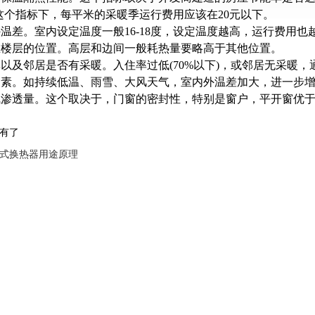
在这个指标下，每平米的采暖季运行费用应该在20元以下。
外温差。室内设定温度一般16-18度，设定温度越高，运行费用也
在楼层的位置。高层和边间一般耗热量要略高于其他位置。
率以及邻居是否有采暖。入住率过低(70%以下)，或邻居无采暖
因素。如持续低温、雨雪、大风天气，室内外温差加大，进一步
气渗透量。这个取决于，门窗的密封性，特别是窗户，平开窗优
有了
式换热器用途原理