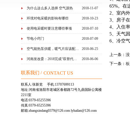
65%。
为什么这么多人选择 空气源热
2018-11-07
2、室内
泵…
环境对电采暖的影响有哪些
2018-10-23
3、房子
4、入住
使用电采暖时要注意哪些事项
2018-07-10
5、天气
节电小窍门
2018-07-09
6、冷空
空气能热泵供暖，暖气片应该配…
2018-06-25
上一条
：没
河南发改委：2018完成“双替代…
2018-06-06
下一条
：
板
联系我们 /
CONTACT US
联系人:张新党 手机:13707699113
地址:河南省洛阳市老城区春都路72号九鼎国际公寓楼
2211室
电话:0379-65255396
传真:0379-65255396
邮箱:zhangxindang0379@126.com lyhailan@126.com