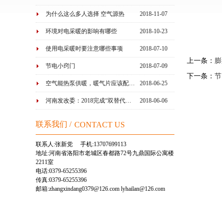
为什么这么多人选择 空气源热
2018-11-07
泵…
环境对电采暖的影响有哪些
2018-10-23
使用电采暖时要注意哪些事项
2018-07-10
上一条
：
膨
节电小窍门
2018-07-09
下一条
：
节
空气能热泵供暖，暖气片应该配…
2018-06-25
河南发改委：2018完成“双替代…
2018-06-06
联系我们 /
CONTACT US
联系人:张新党 手机:13707699113
地址:河南省洛阳市老城区春都路72号九鼎国际公寓楼
2211室
电话:0379-65255396
传真:0379-65255396
邮箱:zhangxindang0379@126.com lyhailan@126.com