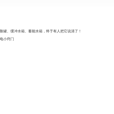
胀罐、缓冲水箱、蓄能水箱，终于有人把它说清了！
电小窍门