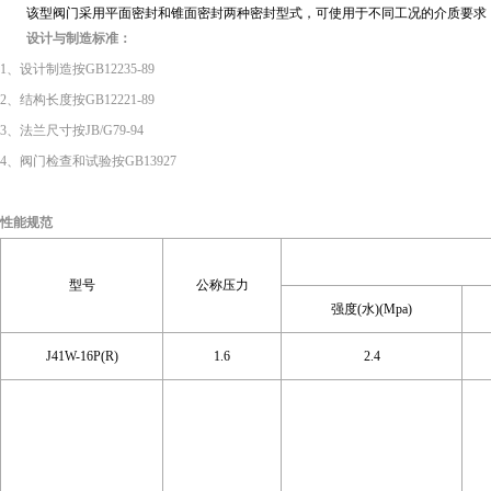
该型阀门采用平面密封和锥面密封两种密封型式，可使用于不同工况的介质要求，
设计与制造标准：
1、设计制造按GB12235-89
2、结构长度按GB12221-89
3、法兰尺寸按JB/G79-94
4、阀门检查和试验按GB13927
性能规范
型号
公称压力
强度(水)(Mpa)
J41W-16P(R)
1.6
2.4